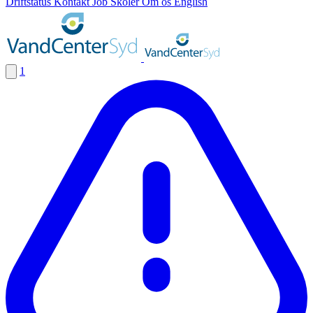
Driftstatus
Kontakt
Job
Skoler
Om os
English
1