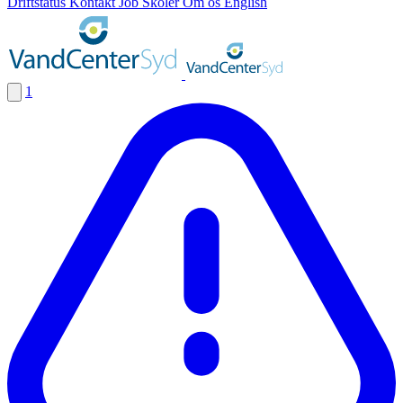
Driftstatus
Kontakt
Job
Skoler
Om os
English
1