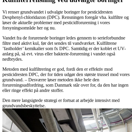
Vi renser grundvandet i udvalgte boringer for pesticidresten
Desphenyl-chloridazon (DPC). Rensningen foregår vha. kulfiltre og
løser de aktuelle problemer med pesticidforurening i vores
forsyningsområde her og nu.
Vandet fra de forurenede boringer ledes gennem to serieforbundne
filtre med aktivt kul, før det sendes til vandværket. Kulfiltrene
’fastholder’ kemikalier som fx DPC. Samtidig er der koblet et UV-
anlæg på, så evt. virus eller bakterie-forurening i vandet også
nedbrydes.
Metoden med kulfiltrering er god, fordi den er effektiv mod
pesticidresten DPC, der for tiden udgør den største trussel mod vores
grundvand. – Desværre løser metoden ikke hele den
forureningsudfordring, som Danmark står over for, da den har ingen
eller ringe effekt på andre stoffer.
Den mere langsigtede strategi er fortsat at arbejde intensivt med
grundvandsbeskyttelse.