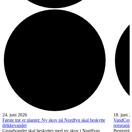
24. juni 2026
18. juni 
Første træ er plantet: Ny skov på Nordfyn skal beskytte
VandCente
drikkevandet
renseanl
Grundvandet skal beskyttes med ny skov i Nordfyns
Bestyrelse