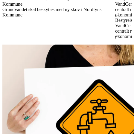
Kommune.
VandCente
Grundvandet skal beskyttes med ny skov i Nordfyns
centralt 
Kommune.
økonomie
Bestyrelse
VandCente
centralt 
økonomie