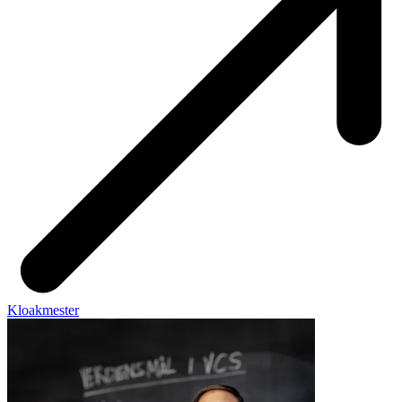
Klo­ak­me­ster