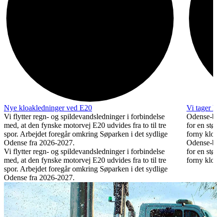
Nye kloakledninger ved E20
Vi tager 
Vi flytter regn- og spildevandsledninger i forbindelse
Odense-by
med, at den fynske motorvej E20 udvides fra to til tre
for en st
spor. Arbejdet foregår omkring Søparken i det sydlige
forny klo
Odense fra 2026-2027.
Odense-by
Vi flytter regn- og spildevandsledninger i forbindelse
for en st
med, at den fynske motorvej E20 udvides fra to til tre
forny klo
spor. Arbejdet foregår omkring Søparken i det sydlige
Odense fra 2026-2027.