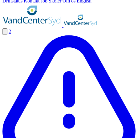
Driftstatus
Kontakt
Job
Skoler
Om os
English
2