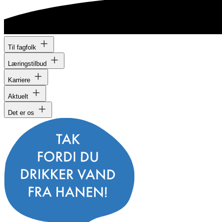
Til fagfolk
Læringstilbud
Karriere
Aktuelt
Det er os