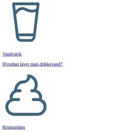
Vand­værk
Hvordan laver man drikkevand?
Ren­se­an­læg