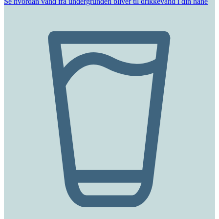
Se hvordan vand fra undergrunden bliver til drikkevand i din hane