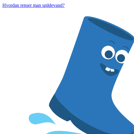
Hvordan renser man spildevand?