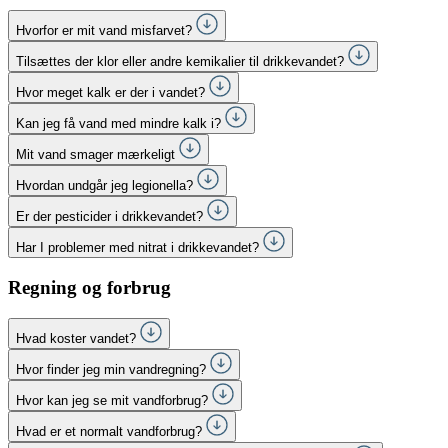
Hvorfor er mit vand misfarvet?
Tilsættes der klor eller andre kemikalier til drikkevandet?
Hvor meget kalk er der i vandet?
Kan jeg få vand med mindre kalk i?
Mit vand smager mærkeligt
Hvordan undgår jeg legionella?
Er der pesticider i drikkevandet?
Har I problemer med nitrat i drikkevandet?
Regning og forbrug
Hvad koster vandet?
Hvor finder jeg min vandregning?
Hvor kan jeg se mit vandforbrug?
Hvad er et normalt vandforbrug?