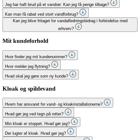
Jeg har haft brud på et vandrør. Kan jeg få penge tilbage?
Kan man få rabat ved stort vandforbrug?
Kan jeg blive fritaget for vandafledningsbidrag i forbindelse med
erhverv?
Mit kundeforhold
Hvor finder jeg mit kundenummer?
Hvor melder jeg flytning?
Hvad skal jeg gøre som ny kunde?
Kloak og spildevand
Hvem har ansvaret for vand- og kloakinstallationerne?
Hvad gør jeg ved tegn på rotter?
Min kloak er stoppet. Hvad gør jeg?
Der lugter af kloak. Hvad gør jeg?