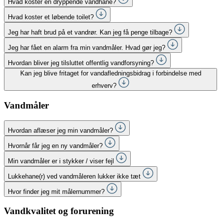
Hvad koster en dryppende vandhane?
Hvad koster et løbende toilet?
Jeg har haft brud på et vandrør. Kan jeg få penge tilbage?
Jeg har fået en alarm fra min vandmåler. Hvad gør jeg?
Hvordan bliver jeg tilsluttet offentlig vandforsyning?
Kan jeg blive fritaget for vandafledningsbidrag i forbindelse med
erhverv?
Vandmåler
Hvordan aflæser jeg min vandmåler?
Hvornår får jeg en ny vandmåler?
Min vandmåler er i stykker / viser fejl
Lukkehane(r) ved vandmåleren lukker ikke tæt
Hvor finder jeg mit målernummer?
Vandkvalitet og forurening