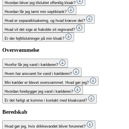
Hvordan bliver jeg tilsluttet offentlig kloak?
Hvordan får jeg tømt min septiktank?
Hvad er separatkloakering, og hvad kræver det?
Hvad vil det sige at frakoble sit regnvand?
Er der fejltilslutninger på min kloak?
Oversvømmelse
Hvorfor får jeg vand i kælderen?
Hvem har ansvaret for vand i kælderen?
Min kælder er blevet oversvømmet. Hvad gør jeg?
Hvordan forebygger jeg vand i kælderen?
Er det farligt at komme i kontakt med kloakvand?
Beredskab
Hvad gør jeg, hvis drikkevandet bliver forurenet?