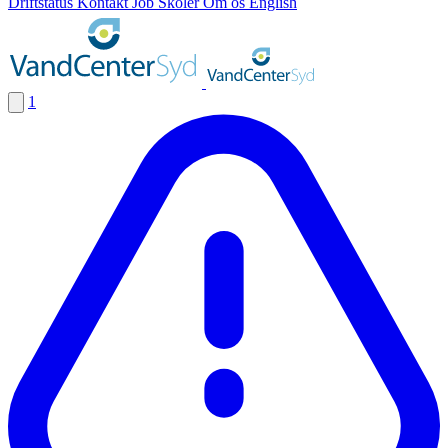
Driftstatus
Kontakt
Job
Skoler
Om os
English
1