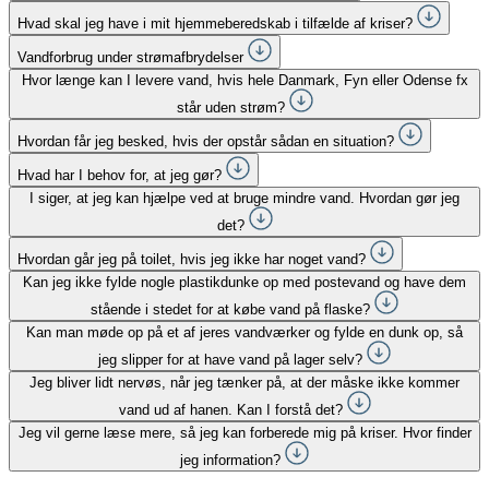
Hvad skal jeg have i mit hjemmeberedskab i tilfælde af kriser?
Vandforbrug under strømafbrydelser
Hvor længe kan I levere vand, hvis hele Danmark, Fyn eller Odense fx
står uden strøm?
Hvordan får jeg besked, hvis der opstår sådan en situation?
Hvad har I behov for, at jeg gør?
I siger, at jeg kan hjælpe ved at bruge mindre vand. Hvordan gør jeg
det?
Hvordan går jeg på toilet, hvis jeg ikke har noget vand?
Kan jeg ikke fylde nogle plastikdunke op med postevand og have dem
stående i stedet for at købe vand på flaske?
Kan man møde op på et af jeres vandværker og fylde en dunk op, så
jeg slipper for at have vand på lager selv?
Jeg bliver lidt nervøs, når jeg tænker på, at der måske ikke kommer
vand ud af hanen. Kan I forstå det?
Jeg vil gerne læse mere, så jeg kan forberede mig på kriser. Hvor finder
jeg information?