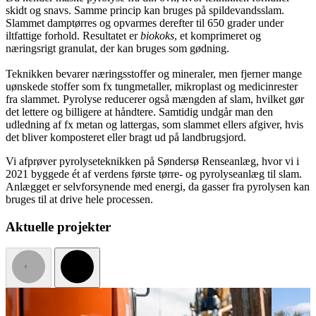
skidt og snavs. Samme princip kan bruges på spildevandsslam.
Slammet damptørres og opvarmes derefter til 650 grader under
iltfattige forhold. Resultatet er
biokoks
, et komprimeret og
næringsrigt granulat, der kan bruges som gødning.
Teknikken bevarer næringsstoffer og mineraler, men fjerner mange
uønskede stoffer som fx tungmetaller, mikroplast og medicinrester
fra slammet. Pyrolyse reducerer også mængden af slam, hvilket gør
det lettere og billigere at håndtere. Samtidig undgår man den
udledning af fx metan og lattergas, som slammet ellers afgiver, hvis
det bliver komposteret eller bragt ud på landbrugsjord.
Vi afprøver pyrolyseteknikken på Søndersø Renseanlæg, hvor vi i
2021 byggede ét af verdens første tørre- og pyrolyseanlæg til slam.
Anlægget er selvforsynende med energi, da gasser fra pyrolysen kan
bruges til at drive hele processen.
Aktuelle projekter