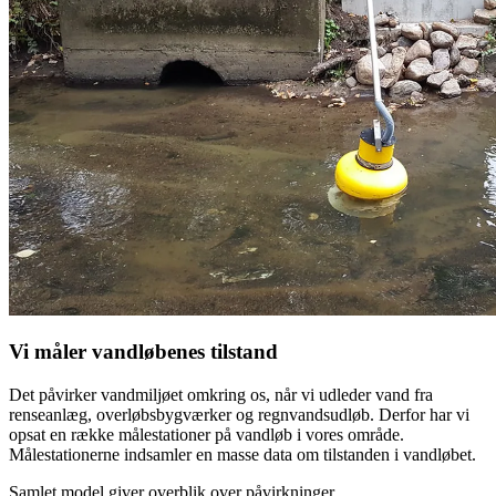
Vi måler vandløbenes tilstand
Det påvirker vandmiljøet omkring os, når vi udleder vand fra
renseanlæg, overløbsbygværker og regnvandsudløb. Derfor har vi
opsat en række målestationer på vandløb i vores område.
Målestationerne indsamler en masse data om tilstanden i vandløbet.
Samlet model giver overblik over påvirkninger