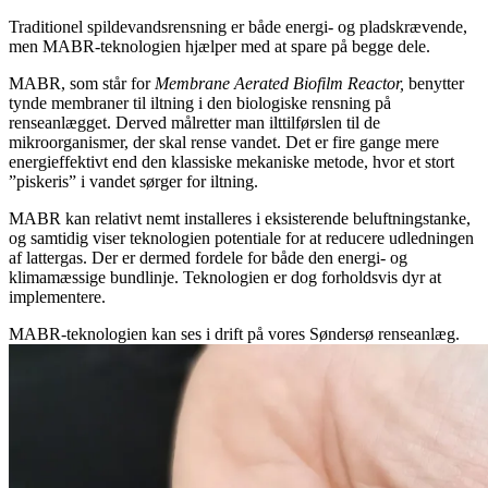
Traditionel spildevandsrensning er både energi- og pladskrævende,
men MABR-teknologien hjælper med at spare på begge dele.
MABR, som står for
Membrane Aerated Biofilm Reactor,
benytter
tynde membraner til iltning i den biologiske rensning på
renseanlægget. Derved målretter man ilttilførslen til de
mikroorganismer, der skal rense vandet. Det er fire gange mere
energieffektivt end den klassiske mekaniske metode, hvor et stort
”piskeris” i vandet sørger for iltning.
MABR kan relativt nemt installeres i eksisterende beluftningstanke,
og samtidig viser teknologien potentiale for at reducere udledningen
af lattergas. Der er dermed fordele for både den energi- og
klimamæssige bundlinje. Teknologien er dog forholdsvis dyr at
implementere.
MABR-teknologien kan ses i drift på vores Søndersø renseanlæg.