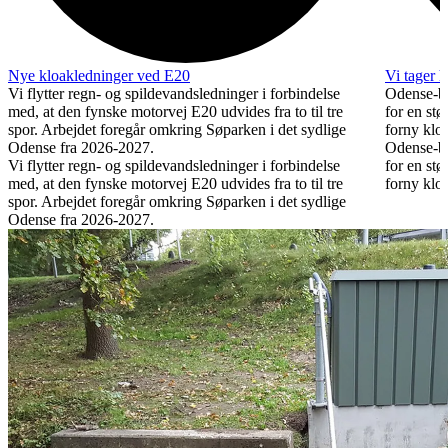
Nye kloakledninger ved E20
Vi tager 
Vi flytter regn- og spildevandsledninger i forbindelse
Odense-by
med, at den fynske motorvej E20 udvides fra to til tre
for en st
spor. Arbejdet foregår omkring Søparken i det sydlige
forny klo
Odense fra 2026-2027.
Odense-by
Vi flytter regn- og spildevandsledninger i forbindelse
for en st
med, at den fynske motorvej E20 udvides fra to til tre
forny klo
spor. Arbejdet foregår omkring Søparken i det sydlige
Odense fra 2026-2027.