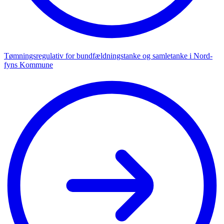
Tøm­nings­re­gu­la­tiv for bund­fæld­ning­stanke og sam­le­tanke i Nord­
fyns Kom­mune