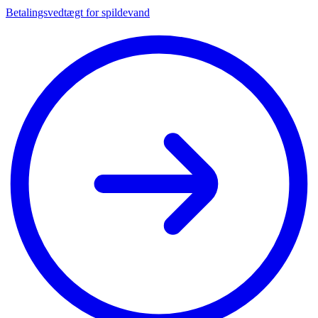
Beta­lings­vedtægt for spil­de­vand