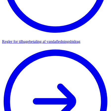
Reg­ler for til­ba­ge­be­ta­ling af vand­af­led­nings­bi­drag