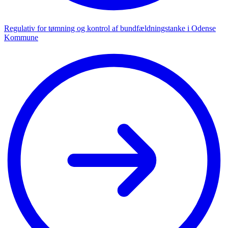
Regu­la­tiv for tøm­ning og kon­trol af bund­fæld­ning­stanke i Odense
Kom­mune