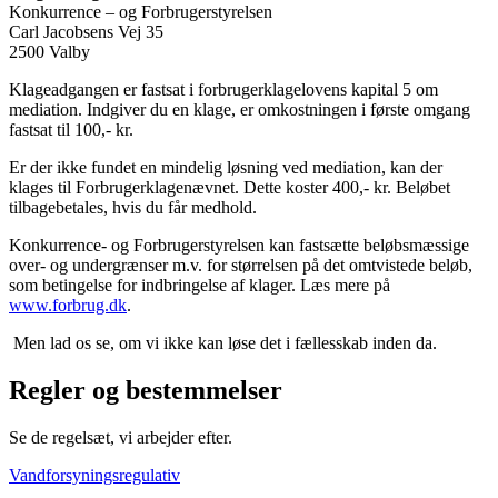
Konkurrence – og Forbrugerstyrelsen
Carl Jacobsens Vej 35
2500 Valby
Klageadgangen er fastsat i forbrugerklagelovens kapital 5 om
mediation. Indgiver du en klage, er omkostningen i første omgang
fastsat til 100,- kr.
Er der ikke fundet en mindelig løsning ved mediation, kan der
klages til Forbrugerklagenævnet. Dette koster 400,- kr. Beløbet
tilbagebetales, hvis du får medhold.
Konkurrence- og Forbrugerstyrelsen kan fastsætte beløbsmæssige
over- og undergrænser m.v. for størrelsen på det omtvistede beløb,
som betingelse for indbringelse af klager. Læs mere på
www.forbrug.dk
.
Men lad os se, om vi ikke kan løse det i fællesskab inden da.
Regler og bestemmelser
Se de regelsæt, vi arbejder efter.
Vand­for­sy­nings­re­gu­la­tiv