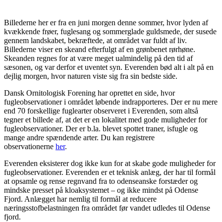
Billederne her er fra en juni morgen denne sommer, hvor lyden af
kvækkende frøer, fuglesang og sommerglade guldsmede, der susede
gennem landskabet, bekræftede, at området var fuldt af liv.
Billederne viser en skeand efterfulgt af en grønbenet rørhøne.
Skeanden regnes for at være meget ualmindelig på den tid af
sæsonen, og var derfor et uventet syn. Everenden bød alt i alt på en
dejlig morgen, hvor naturen viste sig fra sin bedste side.
Dansk Ornitologisk Forening har oprettet en side, hvor
fugleobservationer i området løbende indrapporteres. Der er nu mere
end 70 forskellige fuglearter observeret i Everenden, som altså
tegner et billede af, at det er en lokalitet med gode muligheder for
fugleobservationer. Der er b.la. blevet spottet traner, isfugle og
mange andre spændende arter. Du kan registrere
observationerne
her
.
Everenden eksisterer dog ikke kun for at skabe gode muligheder for
fugleobservationer. Everenden er et teknisk anlæg, der har til formål
at opsamle og rense regnvand fra to odenseanske forstæder og
mindske presset på kloaksystemet – og ikke mindst på Odense
Fjord. Anlægget har nemlig til formål at reducere
næringsstofbelastningen fra området før vandet udledes til Odense
fjord.