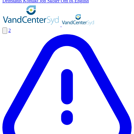
Driftstatus
Kontakt
Job
Skoler
Om os
English
2