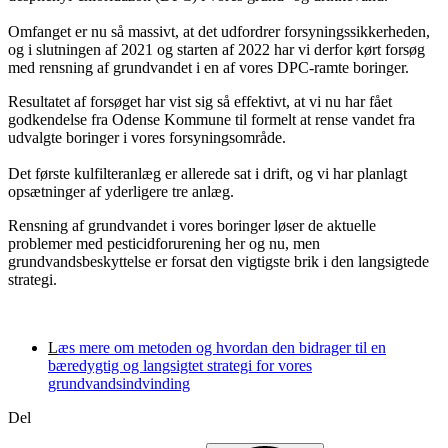
Omfanget er nu så massivt, at det udfordrer forsyningssikkerheden,
og i slutningen af 2021 og starten af 2022 har vi derfor kørt forsøg
med rensning af grundvandet i en af vores DPC-ramte boringer.
Resultatet af forsøget har vist sig så effektivt, at vi nu har fået
godkendelse fra Odense Kommune til formelt at rense vandet fra
udvalgte boringer i vores forsyningsområde.
Det første kulfilteranlæg er allerede sat i drift, og vi har planlagt
opsætninger af yderligere tre anlæg.
Rensning af grundvandet i vores boringer løser de aktuelle
problemer med pesticidforurening her og nu, men
grundvandsbeskyttelse er forsat den vigtigste brik i den langsigtede
strategi.
L
æs mere om metoden og hvordan den bidrager til en
bæredygtig og langsigtet strategi for vores
grundvandsindvinding
Del