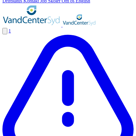
Driftstatus
Kontakt
Job
Skoler
Om os
English
1