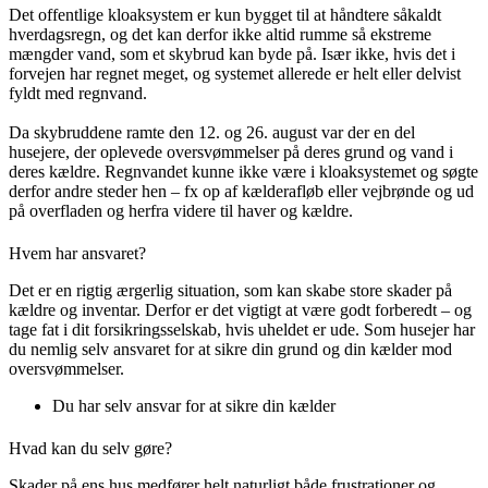
Det offentlige kloaksystem er kun bygget til at håndtere såkaldt
hverdagsregn, og det kan derfor ikke altid rumme så ekstreme
mængder vand, som et skybrud kan byde på. Især ikke, hvis det i
forvejen har regnet meget, og systemet allerede er helt eller delvist
fyldt med regnvand.
Da skybruddene ramte den 12. og 26. august var der en del
husejere, der oplevede oversvømmelser på deres grund og vand i
deres kældre. Regnvandet kunne ikke være i kloaksystemet og søgte
derfor andre steder hen – fx op af kælderafløb eller vejbrønde og ud
på overfladen og herfra videre til haver og kældre.
Hvem har ansvaret?
Det er en rigtig ærgerlig situation, som kan skabe store skader på
kældre og inventar. Derfor er det vigtigt at være godt forberedt – og
tage fat i dit forsikringsselskab, hvis uheldet er ude. Som husejer har
du nemlig selv ansvaret for at sikre din grund og din kælder mod
oversvømmelser.
Du har selv ansvar for at sikre din kælder
Hvad kan du selv gøre?
Skader på ens hus medfører helt naturligt både frustrationer og