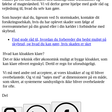
følelse af magtesløshed. Vi vil derfor gerne hjælpe med gode råd og
vejledning til, hvad du selv kan gøre.
Som husejer skal du, ligesom ved fx stormskader, kontakte dit
forsikringsselskab, hvis du har oplevet skader som følge af
oversvømmelser på din grund eller i din kælder i forbindelse med
skybrud.
Find gode råd til, hvordan du forbereder dig bedst muligt på
skybrud, og hvad du kan gøre, hvis skaden er sket
Hvad kan kloakken klare?
Det er ikke teknisk eller økonomisk muligt at bygge kloakker, som
kan klare ethvert regnskyl. Dertil er regn for uforudsigeligt.
Vi må med andre ord acceptere, at vores kloakker af og til bliver
overbelastede. Og vi må ”nøjes med” at dimensionere på en måde,
som sikrer, at systemerne sandsynligvis ikke bliver overbelastede
for ofte.
Del