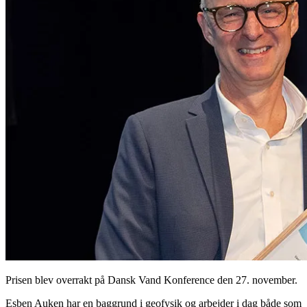
Prisen blev overrakt på Dansk Vand Konference den 27. november.
Esben Auken har en baggrund i geofysik og arbejder i dag både som