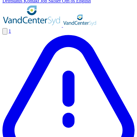
Driftstatus
Kontakt
Job
Skoler
Om os
English
1